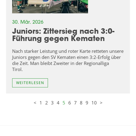
30. Mär. 2026
Juniors: Zittersieg nach 3:0-
Führung gegen Kematen
Nach starker Leistung und roter Karte retteten unsere
Juniors gegen den SV Kematen einen 3:2-Erfolg über
die Zeit. Man bleibt Zweiter in der Regionalliga
Tirol.
WEITERLESEN
<
1
2
3
4
5
6
7
8
9
10
>