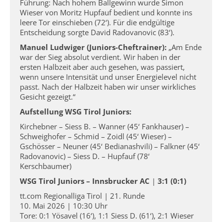
Führung: Nach hohem Ballgewinn wurde Simon
Wieser von Moritz Hupfauf bedient und konnte ins
leere Tor einschieben (72‘). Für die endgültige
Entscheidung sorgte David Radovanovic (83‘).
Manuel Ludwiger (Juniors-Cheftrainer):
„Am Ende
war der Sieg absolut verdient. Wir haben in der
ersten Halbzeit aber auch gesehen, was passiert,
wenn unsere Intensität und unser Energielevel nicht
passt. Nach der Halbzeit haben wir unser wirkliches
Gesicht gezeigt.“
Aufstellung WSG Tirol Juniors:
Kirchebner – Siess B. – Wanner (45‘ Fankhauser) –
Schweighofer – Schmid – Zoidl (45‘ Wieser) –
Gschösser – Neuner (45‘ Bedianashvili) – Falkner (45‘
Radovanovic) – Siess D. – Hupfauf (78‘
Kerschbaumer)
WSG Tirol Juniors – Innsbrucker AC
|
3:1 (0:1)
tt.com Regionalliga Tirol | 21. Runde
10. Mai 2026 | 10:30 Uhr
Tore: 0:1 Yösavel (16‘), 1:1 Siess D. (61‘), 2:1 Wieser