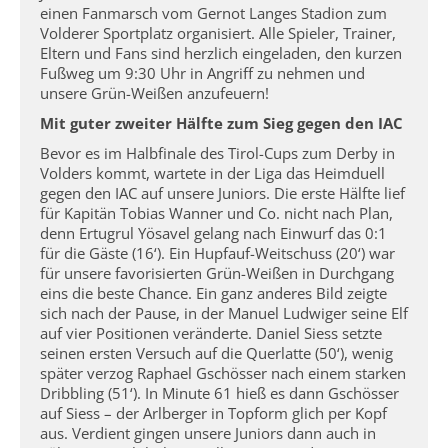
einen Fanmarsch vom Gernot Langes Stadion zum
Volderer Sportplatz organisiert. Alle Spieler, Trainer,
Eltern und Fans sind herzlich eingeladen, den kurzen
Fußweg um 9:30 Uhr in Angriff zu nehmen und
unsere Grün-Weißen anzufeuern!
Mit guter zweiter Hälfte zum Sieg gegen den IAC
Bevor es im Halbfinale des Tirol-Cups zum Derby in
Volders kommt, wartete in der Liga das Heimduell
gegen den IAC auf unsere Juniors. Die erste Hälfte lief
für Kapitän Tobias Wanner und Co. nicht nach Plan,
denn Ertugrul Yösavel gelang nach Einwurf das 0:1
für die Gäste (16‘). Ein Hupfauf-Weitschuss (20‘) war
für unsere favorisierten Grün-Weißen in Durchgang
eins die beste Chance. Ein ganz anderes Bild zeigte
sich nach der Pause, in der Manuel Ludwiger seine Elf
auf vier Positionen veränderte. Daniel Siess setzte
seinen ersten Versuch auf die Querlatte (50‘), wenig
später verzog Raphael Gschösser nach einem starken
Dribbling (51‘). In Minute 61 hieß es dann Gschösser
auf Siess – der Arlberger in Topform glich per Kopf
aus. Verdient gingen unsere Juniors dann auch in