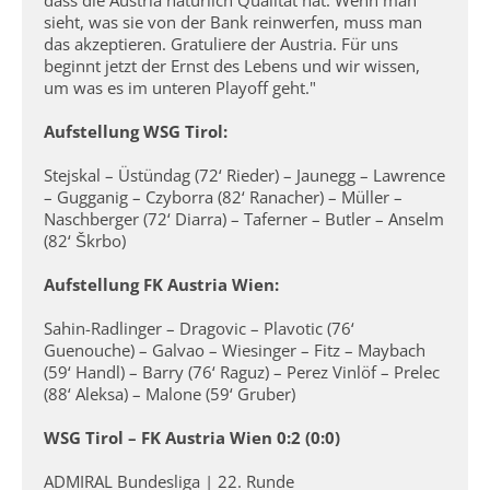
dass die Austria natürlich Qualität hat. Wenn man
sieht, was sie von der Bank reinwerfen, muss man
das akzeptieren. Gratuliere der Austria. Für uns
beginnt jetzt der Ernst des Lebens und wir wissen,
um was es im unteren Playoff geht."
Aufstellung WSG Tirol:
Stejskal – Üstündag (72‘ Rieder) – Jaunegg – Lawrence
– Gugganig – Czyborra (82‘ Ranacher) – Müller –
Naschberger (72‘ Diarra) – Taferner – Butler – Anselm
(82‘ Škrbo)
Aufstellung FK Austria Wien:
Sahin-Radlinger – Dragovic – Plavotic (76‘
Guenouche) – Galvao – Wiesinger – Fitz – Maybach
(59‘ Handl) – Barry (76‘ Raguz) – Perez Vinlöf – Prelec
(88‘ Aleksa) – Malone (59‘ Gruber)
WSG Tirol – FK Austria Wien 0:2 (0:0)
ADMIRAL Bundesliga | 22. Runde