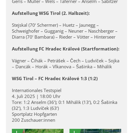
Geris – Müller – Wels – Taferner – Anselm – Sabitzer
Aufstellung WSG Tirol (2. Halbzeit):
Stejskal (70‘ Schermer) – Huetz – Jaunegg –
Schweighofer – Gugganig – Neuner – Naschberger –
Diarra (70‘ Bambara) – Rieder – Vötter – Hinterseer
Aufstellung FC Hradec Králové (Startformation):
Vágner – Čihák – Petrášek – Čech – Ludvíček – Sojka
– Dancák – Horák – Vlkanova – Šašinka – Mihálik
WSG Tirol – FC Hradec Králové 1:3 (1:2)
Internationales Testspiel
4. Juli 2025 | 18:00 Uhr
Tore: 1:2 Anselm (36‘); 0:1 Mihálik (13‘), 0:2 Šašinka
(32‘), 1:3 Ludvíček (63‘)
Sportplatz Hopfgarten
200 Zuschauer:innen