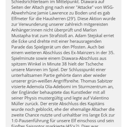
Schiedsrichterteam im Mittelpunkt. Diawara auf
Seiten der Altach ging nach einer "Attacke" von WSG-
Abwehrhüne Jamie Lawrence zu Boden und es gab
Elfmeter für die Hausherren (29‘). Diese Aktion wurde
zur Verwunderung unserer zahlreich mitgereisten
Anhänger:innen nicht überprüft und Marlon
Mustapha trat zum Strafstoß an. Adam Stejskal erriet
die Ecke und drehte mit einer herausragenden
Parade das Spielgerät um den Pfosten. Auch bei
einem weiteren Abschluss des Ex-Mainzers in der 35.
Spielminute sowie einem Diawara-Abschluss aus
spitzem Winkel in Minute 38 hielt der Tscheche
unsere Mannen im Spiel. Der Schlusspunkt einer
unterhaltsamen Partie gehörte dann aber wieder
unserer grün-weißen Angriffsreihe. Thomas Sabitzer
visierte Ademola Ola-Adebomi im Sturmzentrum an,
der Engländer behauptete das Kunstleder mit all
seiner Physis mustergültig und legte auf Valentino
Müller zurück. Der erste Abschluss des Kapitäns
wurde noch geblockt, ehe der ehemalige Altacher die
zweite Chance nutzte und unhaltbar ins lange Eck zur
1:0-Pausenführung für unsere Elf einschoss und sein
fünftes Saisontor markierte (45‘+2). Dies war