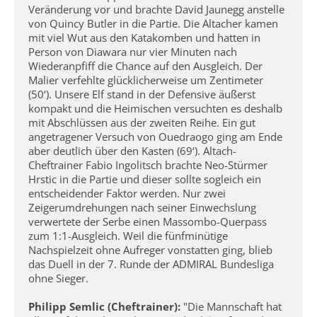
Veränderung vor und brachte David Jaunegg anstelle
von Quincy Butler in die Partie. Die Altacher kamen
mit viel Wut aus den Katakomben und hatten in
Person von Diawara nur vier Minuten nach
Wiederanpfiff die Chance auf den Ausgleich. Der
Malier verfehlte glücklicherweise um Zentimeter
(50‘). Unsere Elf stand in der Defensive äußerst
kompakt und die Heimischen versuchten es deshalb
mit Abschlüssen aus der zweiten Reihe. Ein gut
angetragener Versuch von Ouedraogo ging am Ende
aber deutlich über den Kasten (69‘). Altach-
Cheftrainer Fabio Ingolitsch brachte Neo-Stürmer
Hrstic in die Partie und dieser sollte sogleich ein
entscheidender Faktor werden. Nur zwei
Zeigerumdrehungen nach seiner Einwechslung
verwertete der Serbe einen Massombo-Querpass
zum 1:1-Ausgleich. Weil die fünfminütige
Nachspielzeit ohne Aufreger vonstatten ging, blieb
das Duell in der 7. Runde der ADMIRAL Bundesliga
ohne Sieger.
Philipp Semlic (Cheftrainer):
"Die Mannschaft hat