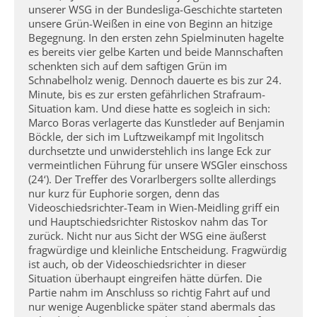
unserer WSG in der Bundesliga-Geschichte starteten
unsere Grün-Weißen in eine von Beginn an hitzige
Begegnung. In den ersten zehn Spielminuten hagelte
es bereits vier gelbe Karten und beide Mannschaften
schenkten sich auf dem saftigen Grün im
Schnabelholz wenig. Dennoch dauerte es bis zur 24.
Minute, bis es zur ersten gefährlichen Strafraum-
Situation kam. Und diese hatte es sogleich in sich:
Marco Boras verlagerte das Kunstleder auf Benjamin
Böckle, der sich im Luftzweikampf mit Ingolitsch
durchsetzte und unwiderstehlich ins lange Eck zur
vermeintlichen Führung für unsere WSGler einschoss
(24‘). Der Treffer des Vorarlbergers sollte allerdings
nur kurz für Euphorie sorgen, denn das
Videoschiedsrichter-Team in Wien-Meidling griff ein
und Hauptschiedsrichter Ristoskov nahm das Tor
zurück. Nicht nur aus Sicht der WSG eine äußerst
fragwürdige und kleinliche Entscheidung. Fragwürdig
ist auch, ob der Videoschiedsrichter in dieser
Situation überhaupt eingreifen hätte dürfen. Die
Partie nahm im Anschluss so richtig Fahrt auf und
nur wenige Augenblicke später stand abermals das