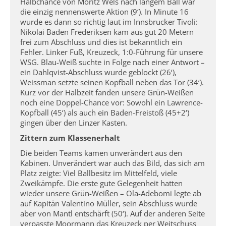
Halbchance von Moritz Wels nach langem Ball war
die einzig nennenswerte Aktion (9‘). In Minute 16
wurde es dann so richtig laut im Innsbrucker Tivoli:
Nikolai Baden Frederiksen kam aus gut 20 Metern
frei zum Abschluss und dies ist bekanntlich ein
Fehler. Linker Fuß, Kreuzeck, 1:0-Führung für unsere
WSG. Blau-Weiß suchte in Folge nach einer Antwort –
ein Dahlqvist-Abschluss wurde geblockt (26‘),
Weissman setzte seinen Kopfball neben das Tor (34‘).
Kurz vor der Halbzeit fanden unsere Grün-Weißen
noch eine Doppel-Chance vor: Sowohl ein Lawrence-
Kopfball (45‘) als auch ein Baden-Freistoß (45+2‘)
gingen über den Linzer Kasten.
Zittern zum Klassenerhalt
Die beiden Teams kamen unverändert aus den
Kabinen. Unverändert war auch das Bild, das sich am
Platz zeigte: Viel Ballbesitz im Mittelfeld, viele
Zweikämpfe. Die erste gute Gelegenheit hatten
wieder unsere Grün-Weißen – Ola-Adebomi legte ab
auf Kapitän Valentino Müller, sein Abschluss wurde
aber von Mantl entschärft (50‘). Auf der anderen Seite
verpasste Moormann das Kreuzeck per Weitschuss