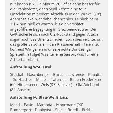
nur knapp (57‘). In Minute 70 lief es dann besser für
die Stahlstädter, denn Seidl krönte eine tolle
Einzelaktion mit einem Abschluss in den Winkel (70‘).
Adam Stejskal war dabei chancenlos. Es blieb beim
1:1 – nun hieß es warten, bis die verspätet
angepfiffene Begegnung in Graz beendet war. Der
GAK sicherte sich nach 0:2-Rückstand gegen Altach
sogar noch das Unentschieden, doch dies reichte, um
das große Saisonziel – den Klassenerhalt – feiern zu
können! Wir gehen in unsere achte Bundesliga-
Spielzeit in Folge! Was für eine Saison, was für eine
Achterbahnfahrt!
Aufstellung WSG Tirol:
Stejskal – Naschberger – Boras – Lawrence – Kubatta
– Sulzbacher – Müller – Taferner – Baden Frederiksen
(60‘ Hinterseer) – Wels (87‘ Sabitzer) – Ola-Adebomi
(84‘ Anselm)
Aufstellung FC Blau-Weiß Linz:
Mantl – Pasic – Maranda – Moormann (90‘
Bumberger) – Dahlqvist – Seidl – Briedl – Pirkl –